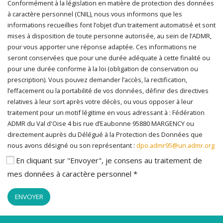
Conformément à la législation en matière de protection des données
En cliquant sur "Envoyer", je consens au traitement de mes
à caractère personnel (CNIL), nous vous informons que les
données à caractère personnel
*
informations recueillies font l’objet d’un traitement automatisé et sont
mises à disposition de toute personne autorisée, au sein de l’ADMR,
pour vous apporter une réponse adaptée. Ces informations ne
seront conservées que pour une durée adéquate à cette finalité ou
pour une durée conforme à la loi (obligation de conservation ou
prescription). Vous pouvez demander l’accès, la rectification,
l’effacement ou la portabilité de vos données, définir des directives
relatives à leur sort après votre décès, ou vous opposer à leur
traitement pour un motif légitime en vous adressant à : Fédération
ADMR du Val d'Oise 4 bis rue d’Eaubonne 95880 MARGENCY ou
directement auprès du Délégué à la Protection des Données que
nous avons désigné ou son représentant :
dpo.admr95@un.admr.org
En cliquant sur "Envoyer", je consens au traitement de
mes données à caractère personnel *