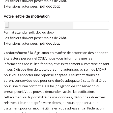
Les fichiers doivent peser moins de
2 Mo
.
Extensions autorisées :
pdf doc docx
.
Votre lettre de motivation
Format attendu : pdf, doc ou docx
Les fichiers doivent peser moins de
2 Mo
.
Extensions autorisées :
pdf doc docx
.
Conformément à la législation en matière de protection des données
En cliquant sur "Envoyer", je consens au traitement de mes
à caractère personnel (CNIL), nous vous informons que les
données à caractère personnel
*
informations recueillies font l’objet d’un traitement automatisé et sont
mises à disposition de toute personne autorisée, au sein de l’ADMR,
pour vous apporter une réponse adaptée. Ces informations ne
seront conservées que pour une durée adéquate à cette finalité ou
pour une durée conforme à la loi (obligation de conservation ou
prescription). Vous pouvez demander l’accès, la rectification,
l’effacement ou la portabilité de vos données, définir des directives
relatives à leur sort après votre décès, ou vous opposer à leur
traitement pour un motif légitime en vous adressant à : Fédération